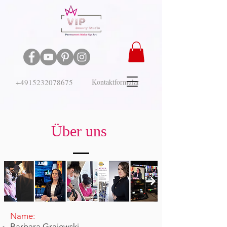
+4915232078675
Kontaktformular
Über uns
Name:
Barbara Grajewski