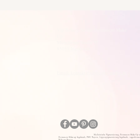
Vip Beauty Studio Permanent Make
Up
Münchener Straße 97
85051 Ingolstadt
Email: kontakt@vipbeautystudio.de
Medizinische Pigmentierung ,Permanent Make-Up u
Permanent Make-up Ingolstadt, PMU Bayern, Lippenpigmentierung Ingolstadt, Augenbrauen
Make-up Bayern