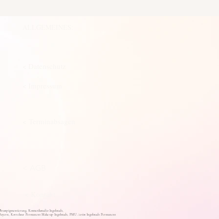
ALLGEMEINES:
< Datenschutz
< Impressum
< Terminabsagen
< AGB
< Kontakt
stpigmentierung, Kosmetikstudio Ingolstadt,
ayern, Korrektur Permanent Make-up Ingolstadt, PMU Artist Ingolstadt Permanent