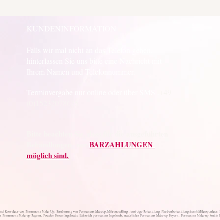
KUNDENINFORMATION
Falls wir mal nicht an das Telefon gehen,
hinterlassen Sie uns bitte eine Nachricht mit
Ihrem Namen und Telefonnummer.
Terminvergabe nur online oder über SMS .
+49
(0)15232078675
Bitte beachten Sie, dass für die ausgeführten
Behandlungen nur
BARZAHLUNGEN
möglich sind.
nd Korrektur von Permanent Make-Up, Entfernung von Permanent Makeup,Mikroneedling, Anti-Age-Behandlung, Narbenbehandlung durch Mikropunktur, Bru
 Permanent Make-up Bayern, Powder Brows Ingolstadt, Lidstrich permanent Ingolstadt, natürliches Permanent Make-up Bayern, Permanent Make-up Studio B