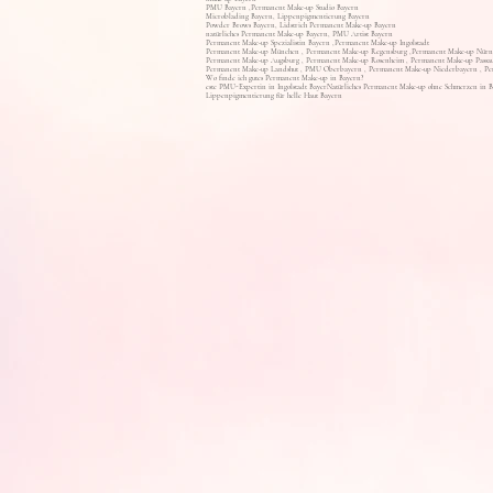
PMU Bayern ,Permanent Make-up Studio Bayern
Microblading Bayern, Lippenpigmentierung Bayern
Powder Brows Bayern, Lidstrich Permanent Make-up Bayern
natürliches Permanent Make-up Bayern, PMU Artist Bayern
Permanent Make-up Spezialistin Bayern ,Permanent Make-up Ingolstadt
Permanent Make-up München , Permanent Make-up Regensburg ,Permanent Make-up Nürn
Permanent Make-up Augsburg , Permanent Make-up Rosenheim , Permanent Make-up Passa
Permanent Make-up Landshut , PMU Oberbayern , Permanent Make-up Niederbayern , Pe
Wo finde ich gutes Permanent Make-up in Bayern?
este PMU-Expertin in Ingolstadt Bayer
Natürliches Permanent Make-up ohne Schmerzen in 
Lippenpigmentierung für helle Haut Bayern