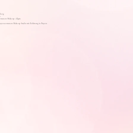
berg
u
rmanent Make-up Allgäu
Bayern
ermanent Make-up Studio mit Erfahrung in Bayern