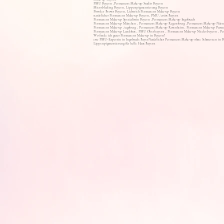
PMU Bayern ,Permanent Make-up Studio Bayern
Microblading Bayern, Lippenpigmentierung Bayern
Powder Brows Bayern, Lidstrich Permanent Make-up Bayern
natürliches Permanent Make-up Bayern, PMU Artist Bayern
Permanent Make-up Spezialistin Bayern ,Permanent Make-up Ingolstadt
Permanent Make-up München , Permanent Make-up Regensburg ,Permanent Make-up Nürn
Permanent Make-up Augsburg , Permanent Make-up Rosenheim , Permanent Make-up Passa
Permanent Make-up Landshut , PMU Oberbayern , Permanent Make-up Niederbayern , Pe
Wo finde ich gutes Permanent Make-up in Bayern?
este PMU-Expertin in Ingolstadt Bayer
Natürliches Permanent Make-up ohne Schmerzen in 
Lippenpigmentierung für helle Haut Bayern