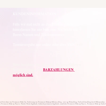
KUNDENINFORMATION
Falls wir mal nicht an das Telefon gehen,
hinterlassen Sie uns bitte eine Nachricht mit
Ihrem Namen und Telefonnummer.
Terminvergabe nur online oder über SMS .
+49
(0)15232078675
Bitte beachten Sie, dass für die ausgeführten
Behandlungen nur
BARZAHLUNGEN
möglich sind.
nd Korrektur von Permanent Make-Up, Entfernung von Permanent Makeup,Mikroneedling, Anti-Age-Behandlung, Narbenbehandlung durch Mikropunktur, Bru
 Permanent Make-up Bayern, Powder Brows Ingolstadt, Lidstrich permanent Ingolstadt, natürliches Permanent Make-up Bayern, Permanent Make-up Studio B