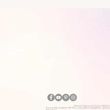
Vip Beauty Studio Permanent Make
Up
Münchener Straße 97
85051 Ingolstadt
Email: kontakt@vipbeautystudio.de
Medizinische Pigmentierung ,Permanent Make-Up u
Permanent Make-up Ingolstadt, PMU Bayern, Lippenpigmentierung Ingolstadt, Augenbrauen
Make-up Bayern