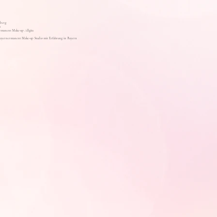
berg
u
rmanent Make-up Allgäu
Bayern
ermanent Make-up Studio mit Erfahrung in Bayern