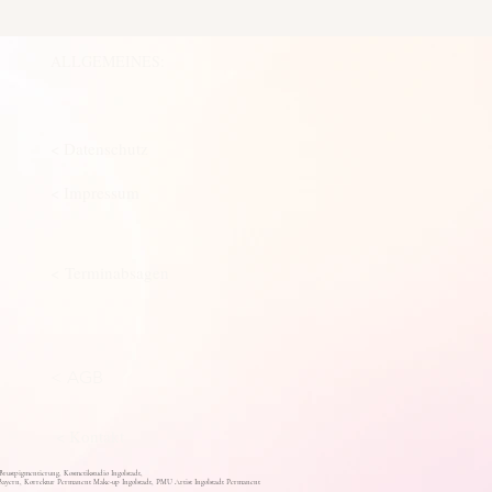
ALLGEMEINES:
< Datenschutz
< Impressum
< Terminabsagen
< AGB
< Kontakt
stpigmentierung, Kosmetikstudio Ingolstadt,
ayern, Korrektur Permanent Make-up Ingolstadt, PMU Artist Ingolstadt Permanent