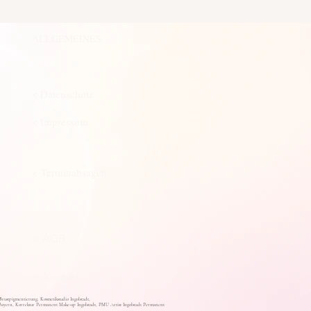
ALLGEMEINES:
< Datenschutz
< Impressum
< Terminabsagen
< AGB
< Kontakt
stpigmentierung, Kosmetikstudio Ingolstadt,
ayern, Korrektur Permanent Make-up Ingolstadt, PMU Artist Ingolstadt Permanent