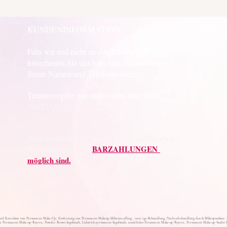
KUNDENINFORMATION
Falls wir mal nicht an das Telefon gehen,
hinterlassen Sie uns bitte eine Nachricht mit
Ihrem Namen und Telefonnummer.
Terminvergabe nur online oder über SMS .
+49
(0)15232078675
Bitte beachten Sie, dass für die ausgeführten
Behandlungen nur
BARZAHLUNGEN
möglich sind.
nd Korrektur von Permanent Make-Up, Entfernung von Permanent Makeup,Mikroneedling, Anti-Age-Behandlung, Narbenbehandlung durch Mikropunktur, Bru
 Permanent Make-up Bayern, Powder Brows Ingolstadt, Lidstrich permanent Ingolstadt, natürliches Permanent Make-up Bayern, Permanent Make-up Studio B