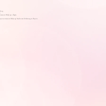
berg
u
rmanent Make-up Allgäu
Bayern
ermanent Make-up Studio mit Erfahrung in Bayern