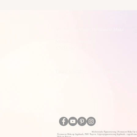
Vip Beauty Studio Permanent Make
Up
Münchener Straße 97
85051 Ingolstadt
Email: kontakt@vipbeautystudio.de
Medizinische Pigmentierung ,Permanent Make-Up u
Permanent Make-up Ingolstadt, PMU Bayern, Lippenpigmentierung Ingolstadt, Augenbrauen
Make-up Bayern