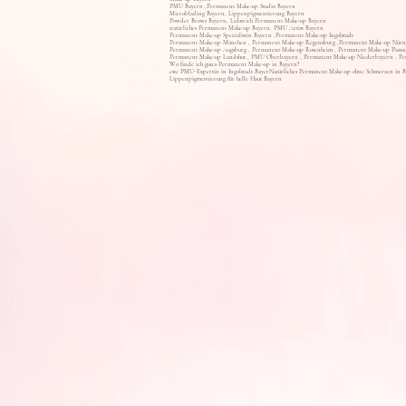
PMU Bayern ,Permanent Make-up Studio Bayern
Microblading Bayern, Lippenpigmentierung Bayern
Powder Brows Bayern, Lidstrich Permanent Make-up Bayern
natürliches Permanent Make-up Bayern, PMU Artist Bayern
Permanent Make-up Spezialistin Bayern ,Permanent Make-up Ingolstadt
Permanent Make-up München , Permanent Make-up Regensburg ,Permanent Make-up Nürn
Permanent Make-up Augsburg , Permanent Make-up Rosenheim , Permanent Make-up Passa
Permanent Make-up Landshut , PMU Oberbayern , Permanent Make-up Niederbayern , Pe
Wo finde ich gutes Permanent Make-up in Bayern?
este PMU-Expertin in Ingolstadt Bayer
Natürliches Permanent Make-up ohne Schmerzen in 
Lippenpigmentierung für helle Haut Bayern