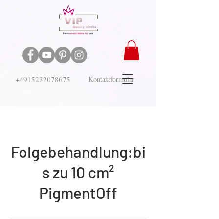
+4915232078675
Kontaktformular
Folgebehandlung:bi
s zu 10 cm²
PigmentOff