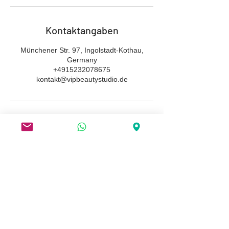
Kontaktangaben
Münchener Str. 97, Ingolstadt-Kothau,
Germany
+4915232078675
kontakt@vipbeautystudio.de
Vip Beauty Studio Permanent Make Up
Münchener Straße 97
85051 Ingolstadt
Email: kontakt@vipbeautystudio.de