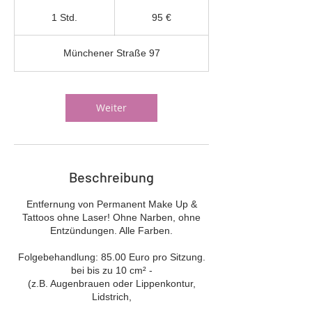
95
Euro
1 Std.
1
95 €
S
t
Münchener Straße 97
d
Weiter
Beschreibung
Entfernung von Permanent Make Up &
Tattoos ohne Laser! Ohne Narben, ohne
Entzündungen. Alle Farben.
Folgebehandlung: 85.00 Euro pro Sitzung.
bei bis zu 10 cm² -
(z.B. Augenbrauen oder Lippenkontur,
Lidstrich,