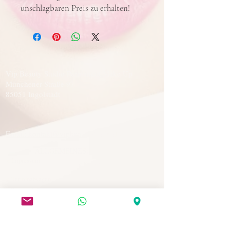
unschlagbaren Preis zu erhalten!
Vip Beauty Studio Permanent Make Up
Münchener Straße 97
85051 Ingolstadt
Email: kontakt@vipbeautystudio.de
ALLGEMEINES:
< Impressum
< Kontakt
< Terminabsagen
< AGB
< Datenschutz
KUNDENINFORMATION