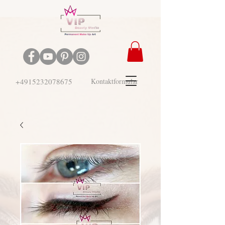
+4915232078675
Kontaktformular