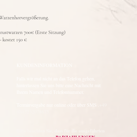
Warzenhorvergrößerung.
rustwarzen 700€ (Erste Sitzung)
- kostet 150 €
KUNDENINFORMATION
Falls wir mal nicht an das Telefon gehen,
hinterlassen Sie uns bitte eine Nachricht mit
Ihrem Namen und Telefonnummer.
Terminvergabe nur online oder über SMS .
+49
(0)15232078675
Bitte beachten Sie, dass für die ausgeführten