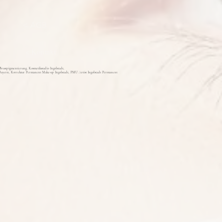
< AGB
< Kontakt
stpigmentierung, Kosmetikstudio Ingolstadt,
ayern, Korrektur Permanent Make-up Ingolstadt, PMU Artist Ingolstadt Permanent