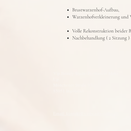
Brustwarzenhof-Aufbau,
Warzenhofverkleinerung und 
Volle Rekonstruktion beider B
Nachbehandlung ( 2 Sitzung ) 
Vip Beauty Studio Permanent Make
Up
Münchener Straße 97
85051 Ingolstadt
Email: kontakt@vipbeautystudio.de