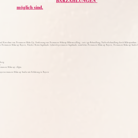
Behandlungen nur
BARZAHLUNGEN
möglich sind.
nd Korrektur von Permanent Make-Up, Entfernung von Permanent Makeup,Mikroneedling, Anti-Age-Behandlung, Narbenbehandlung durch Mikropunktur, Bru
 Permanent Make-up Bayern, Powder Brows Ingolstadt, Lidstrich permanent Ingolstadt, natürliches Permanent Make-up Bayern, Permanent Make-up Studio B
berg
u
rmanent Make-up Allgäu
Bayern
ermanent Make-up Studio mit Erfahrung in Bayern