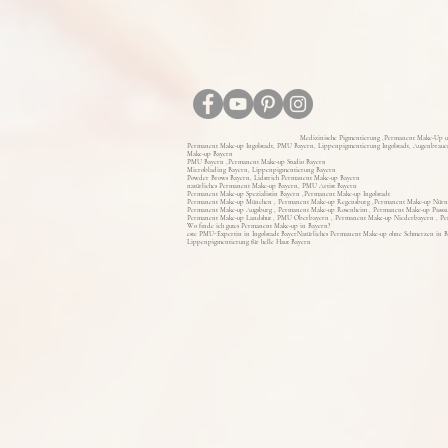
Medizinische Pigmentierung ,Permanent Make-Up u
Permanent Make-up Ingolstadt, PMU Bayern, Lippenpigmentierung Ingolstadt, Augenbrauen
Make-up Bayern
PMU Bayern ,Permanent Make-up Studio Bayern
Microblading Bayern, Lippenpigmentierung Bayern
Powder Brows Bayern, Lidstrich Permanent Make-up Bayern
natürliches Permanent Make-up Bayern, PMU Artist Bayern
Permanent Make-up Spezialistin Bayern ,Permanent Make-up Ingolstadt
Permanent Make-up München , Permanent Make-up Regensburg ,Permanent Make-up Nürn
Permanent Make-up Augsburg , Permanent Make-up Rosenheim , Permanent Make-up Passa
Permanent Make-up Landshut , PMU Oberbayern , Permanent Make-up Niederbayern , Pe
Wo finde ich gutes Permanent Make-up in Bayern?
este PMU-Expertin in Ingolstadt Bayer
Natürliches Permanent Make-up ohne Schmerzen in 
Lippenpigmentierung für helle Haut Bayern