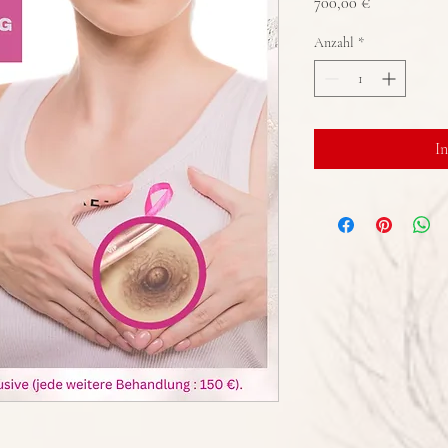
Preis
700,00 €
Anzahl
*
I