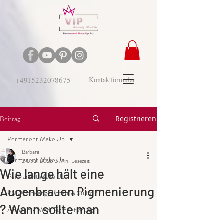
+4915232078675
Kontaktformular
Beitrag
Registrieren
Permanent Make Up
Barbara
Permanent Make Up
24. Juli 2025
3 Min. Lesezeit
Wie lange hält eine
Permanent Make Up
Augenbrauen Pigmenierung
PMU Schwangerschaft & Stillzeit
? Wann sollte man
Alopezie - Med. Pigmentierung