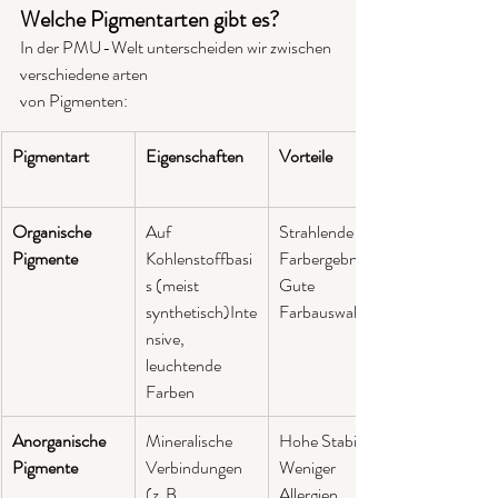
Welche Pigmentarten gibt es?
In der PMU-Welt unterscheiden wir zwischen 
verschiedene arten
von Pigmenten:
Pigmentart
Eigenschaften
Vorteile
Organische 
Auf 
Strahlende 
Pigmente
Kohlenstoffbasi
Farbergebnisse. 
s (meist 
Gute 
synthetisch)Inte
Farbauswahl
nsive, 
leuchtende 
Farben
Anorganische 
Mineralische 
Hohe Stabilität 
Pigmente
Verbindungen 
Weniger 
(z. B. 
Allergien