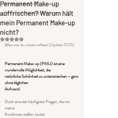
Permanent Make-up
Wimpernverlängerung
auffrischen? Warum hält
Remover- Microblading Entfernung
mein Permanent Make-up
nicht?
Mit NaN von 5 Sternen bewertet.
Alles,was du wissen solltest (Update 2025)
Permanent Make-up (PMU) ist eine 
wundervolle Möglichkeit, die
natürliche Schönheit zu unterstreichen – ganz 
ohne täglichen
Aufwand. 
Doch eine der häufigsten Fragen, die mir 
meine
Kundinnen stellen, lautet: