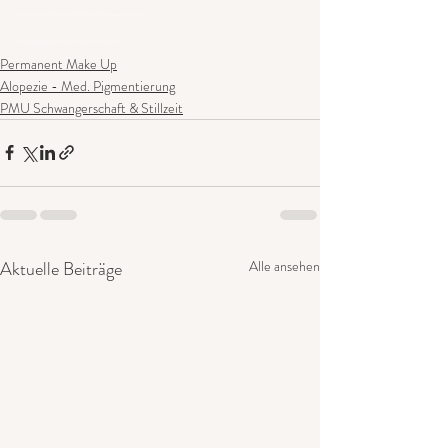
Permanent Make-up Studio mit Erfahrung in Bayern
Lippenpigmentierung für helle Haut Bayern
Permanent Make Up
Alopezie - Med. Pigmentierung
PMU Schwangerschaft & Stillzeit
Aktuelle Beiträge
Alle ansehen