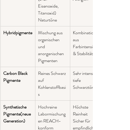
Eisenoxide, 
Titanoxid) 
Naturtöne
Hybridpigmente
Mischung aus 
Kombination 
organischen 
aus 
und 
Farbintensität 
anorganischen 
& Stabilität
Pigmenten
Carbon Black 
Reines Schwarz 
Sehr intensive, 
Pigmente
auf 
tiefe 
Kohlenstoffbasi
Schwarztöne
s
Synthetische 
Hochreine 
Höchste 
Pigmente(neue 
Labormischung
Reinheit       
Generation)
en REACH-
Sicher für 
konform  
empfindliche 