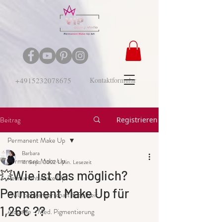
+4915232078675
Kontaktformular
Beitrag
Registrieren
Permanent Make Up
Barbara
Permanent Make Up
11. Sept. 2022
1 Min. Lesezeit
💥Wie ist das möglich?
Permanent Make Up
Permanent Make Up für
PMU Schwangerschaft & Stillzeit
1,26€ ??
Alopezie - Med. Pigmentierung