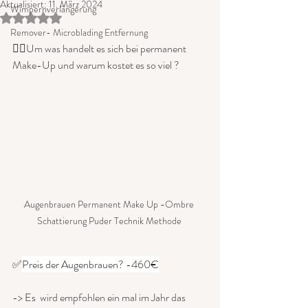
Aktualisiert:
11. März 2024
Wimpernverlängerung
Mit NaN von 5 Sternen bewertet.
Remover- Microblading Entfernung
👉🏻
Um was handelt es sich bei permanent 
Make-Up und warum kostet es so viel ?
Augenbrauen Permanent Make Up -Ombre 
Schattierung Puder Technik Methode 
✅
Preis der Augenbrauen? -460€
-> 
Es 
 wird empfohlen ein mal im Jahr das 